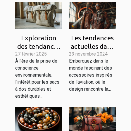
Exploration
Les tendances
des tendances
actuelles dans
27 février 2025
actuelles dans
23 novembre 2024
les accessoires
À l'ère de la prise de
Embarquez dans le
la conception
inspirés de
conscience
monde fascinant des
de sacs à dos
l'aviation
environnementale,
accessoires inspirés
durables et
l'intérêt pour les sacs
de l'aviation, où le
esthétiques
à dos durables et
design rencontre la...
esthétiques...