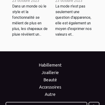
23 octobre 2023
dans l'utilitaire
23 octobre 2023
responsables à
Dans un monde où le
La mode n'est pas
la mode
style et la
seulement une
fonctionnalité se
question d'apparence,
mêlent de plus en
elle est également un
plus, les chapeaux de
moyen d'exprimer nos
pluie révèlent un...
valeurs et...
Habillement
Joaillerie
Beauté
Accessoires
Autre