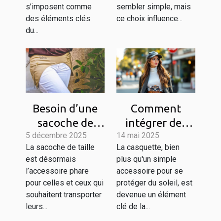
s’imposent comme
sembler simple, mais
des éléments clés
ce choix influence...
du...
Besoin d’une
Comment
sacoche de
intégrer des
5 décembre 2025
taille au
14 mai 2025
casquettes
La sacoche de taille
La casquette, bien
quotidien ?
tendance dans
est désormais
plus qu'un simple
Voici la
chaque tenue
l’accessoire phare
accessoire pour se
meilleure du
féminine
pour celles et ceux qui
protéger du soleil, est
marché !
souhaitent transporter
devenue un élément
leurs...
clé de la...