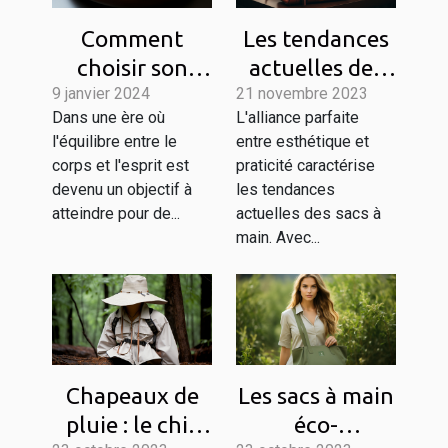
Comment
Les tendances
choisir son
actuelles des
9 janvier 2024
bracelet
21 novembre 2023
sacs à main qui
Dans une ère où
L'alliance parfaite
énergétique
allient style et
l'équilibre entre le
entre esthétique et
selon son
fonctionnalité
corps et l'esprit est
praticité caractérise
chemin de vie
devenu un objectif à
les tendances
atteindre pour de...
actuelles des sacs à
main. Avec...
Chapeaux de
Les sacs à main
pluie : le chic
éco-