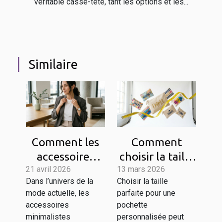
véritable casse-tête, tant les options et les...
Similaire
Comment les
Comment
accessoires
choisir la taille
21 avril 2026
minimalistes
13 mars 2026
idéale pour
Dans l’univers de la
Choisir la taille
transforment-
votre pochette
mode actuelle, les
parfaite pour une
ils le style
personnalisée ?
accessoires
pochette
contemporain ?
minimalistes
personnalisée peut