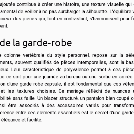
outée contribue à créer une histoire, une texture visuelle qui
damental de veiller à ne pas surcharger la silhouette. L'équilibre 
dicieux des pièces qui, tout en contrastant, s'harmonisent pour 
ant.
 de la garde-robe
e colonne vertébrale du style personnel, repose sur la séle
ents, souvent qualifiés de pièces intemporelles, sont la bas
ieux. Leur caractéristique de polyvalence permet à ces pièc
ue ce soit pour une journée au bureau ou une sortie en soirée
ision d'une garde-robe capsule, il est fondamental que ces vêt
 et les textures choisies. Ce mariage réfléchi de nuances 
ilité sans faille. Un blazer structuré, un pantalon bien coupé 
insi être associés à des accessoires variés pour transform
hérence entre ces éléments essentiels est le secret d'une gard
élégance et facilité.