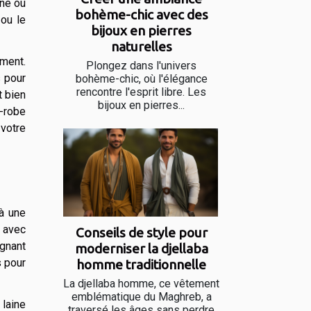
ine ou
bohème-chic avec des
ou le
bijoux en pierres
naturelles
ement.
Plongez dans l'univers
s pour
bohème-chic, où l'élégance
rencontre l'esprit libre. Les
t bien
bijoux en pierres...
-robe
 votre
 à une
e avec
Conseils de style pour
ignant
moderniser la djellaba
s pour
homme traditionnelle
La djellaba homme, ce vêtement
emblématique du Maghreb, a
 laine
traversé les âges sans perdre