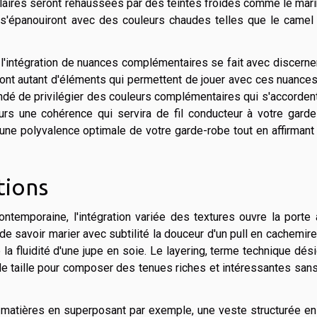
claires seront rehaussées par des teintes froides comme le mar
s'épanouiront avec des couleurs chaudes telles que le camel 
, l'intégration de nuances complémentaires se fait avec discern
sont autant d'éléments qui permettent de jouer avec ces nuance
andé de privilégier des couleurs complémentaires qui s'accorden
rs une cohérence qui servira de fil conducteur à votre garde
une polyvalence optimale de votre garde-robe tout en affirmant
tions
ntemporaine, l'intégration variée des textures ouvre la porte
 de savoir marier avec subtilité la douceur d'un pull en cachemir
la fluidité d'une jupe en soie. Le layering, terme technique dés
ié de taille pour composer des tenues riches et intéressantes san
 matières en superposant par exemple, une veste structurée en