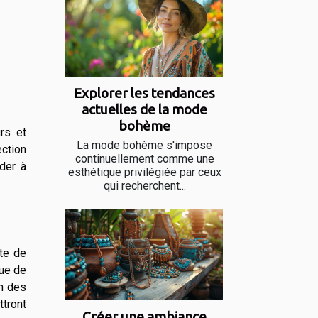
Explorer les tendances
actuelles de la mode
bohème
urs et
La mode bohème s'impose
ection
continuellement comme une
ider à
esthétique privilégiée par ceux
qui recherchent...
tte de
que de
on des
ttront
Créer une ambiance