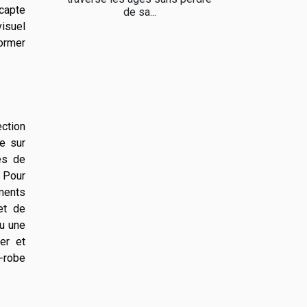
 capte
de sa...
visuel
former
ction
e sur
es de
. Pour
ements
et de
ou une
er et
e-robe