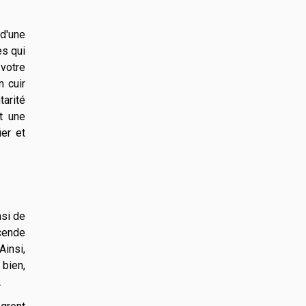
d'une
es qui
 votre
n cuir
tarité
t une
er et
nsi de
scende
 Ainsi,
 bien,
.