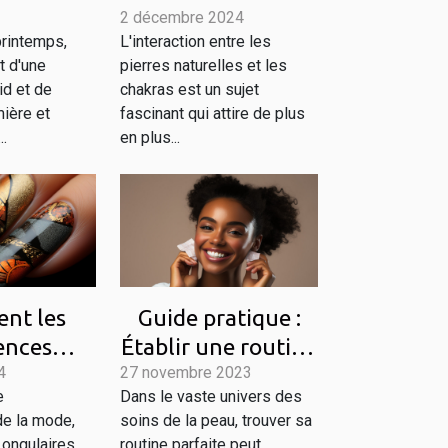
evitaliser
2 décembre 2024
pierres naturelles
printemps,
L'interaction entre les
utine de
pour l'équilibre
t d'une
pierres naturelles et les
la peau au
des chakras
id et de
chakras est un sujet
temps
ière et
fascinant qui attire de plus
..
en plus...
nt les
Guide pratique :
ences
Établir une routine
4
les vont
27 novembre 2023
de soins de la peau
e
Dans le vaste univers des
er les
adaptée à chaque
de la mode,
soins de la peau, trouver sa
ances
type de peau
 ongulaires
routine parfaite peut