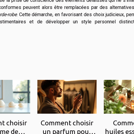
ise la prise de conscience des éléments délaissés qui ne s'int
conformes peuvent alors être remplacées par des alternatives
rde-robe
. Cette démarche, en favorisant des choix judicieux, pe
stimentaires et de développer un style personnel distinct
 choisir
Comment choisir
Comme
rme de
un parfum pour
huiles es