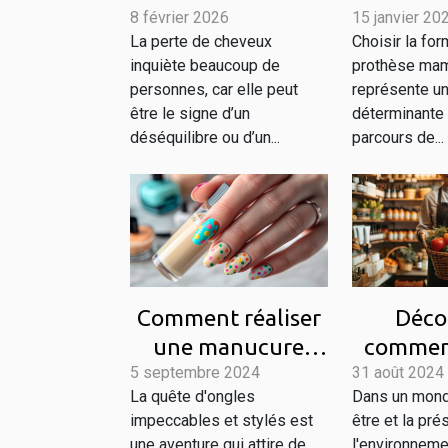
8 février 2026
signes précurseurs
15 janvier 20
pro
La perte de cheveux
Choisir la fo
de la perte de
mammair
inquiète beaucoup de
prothèse mam
cheveux ?
pour 
personnes, car elle peut
représente u
être le signe d’un
déterminante
déséquilibre ou d’un...
parcours de...
Comment réaliser
Déco
une manucure
comment
5 septembre 2024
parfaite avec des
31 août 2024
vos pro
La quête d'ongles
Dans un mond
autocollants pour
beauté
impeccables et stylés est
être et la pré
ongles
nat
une aventure qui attire de
l'environneme