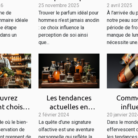
26
thèse
25 novembre 2025
hommes qui
2 avril 2025
peuvent r
rme de
Trouver le parfum idéal pour
À l'arrivée du 
e idéale
marque les esprits
votre ro
maire idéale
hommes n’est jamais anodin
notre peau sor
vous ?
?
soins de 
ne étape
: ce choix influence la
période de fro
prin
 dans un
perception de soi ainsi
manque de lum
que...
nécessite une.
Les tendances
Comme
uvrez
actuelles en
influ
 choisir
2 février 2024
matière de
20 janvier 202
culturel
duits de
La quête d'une signature
Dans le mond
e où le bien-
parfums pour
façonn
 bio et
olfactive est une aventure
effervescent 
servation de
hommes et
tend
urels
personnelle qui reflète la
les tendances
nt prennent de