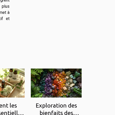
ègrent
 plus
rmet à
if et
nt les
Exploration des
sentielles
bienfaits des