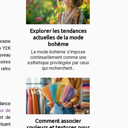
Explorer les tendances
actuelles de la mode
raine
bohème
le Y2K
La mode bohème s'impose
uveau
continuellement comme une
oires
esthétique privilégiée par ceux
qui recherchent...
rétro
dance
us de
 et de
Comment associer
tuant
couleurs et textures pour