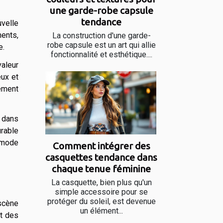
une garde-robe capsule
tendance
uvelle
ments,
La construction d'une garde-
robe capsule est un art qui allie
e.
fonctionnalité et esthétique....
valeur
eux et
rement
 dans
urable
 mode
Comment intégrer des
casquettes tendance dans
chaque tenue féminine
La casquette, bien plus qu'un
simple accessoire pour se
protéger du soleil, est devenue
 scène
un élément...
nt des