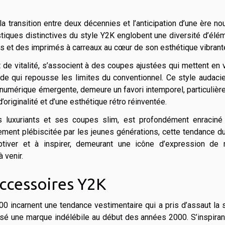
la transition entre deux décennies et l’anticipation d’une ère no
tiques distinctives du style Y2K englobent une diversité d’élé
s et des imprimés à carreaux au cœur de son esthétique vibrant
de vitalité, s’associent à des coupes ajustées qui mettent en 
ode qui repousse les limites du conventionnel. Ce style audaci
numérique émergente, demeure un favori intemporel, particuliè
originalité et d’une esthétique rétro réinventée.
s luxuriants et ses coupes slim, est profondément enraciné
ement plébiscitée par les jeunes générations, cette tendance d
tiver et à inspirer, demeurant une icône d’expression de
 venir.
accessoires Y2K
0 incarnent une tendance vestimentaire qui a pris d’assaut la
ssé une marque indélébile au début des années 2000. S’inspira