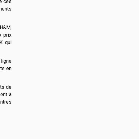
e ces
ements
. H&M,
 prix
K qui
ligne
nte en
ts de
ent à
entres