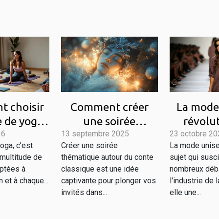
La mode 
 choisir
Comment créer
révolu
e de yoga
une soirée
23 octobre 20
tend
26
ien-être
13 septembre 2025
thématique autour
La mode unise
oga, c’est
Créer une soirée
passa
dien ?
du conte classique
sujet qui susc
 multitude de
thématique autour du conte
?
nombreux déb
ptées à
classique est une idée
l'industrie de 
 et à chaque...
captivante pour plonger vos
elle une...
invités dans...