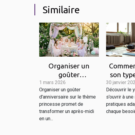
Similaire
Organiser un
Comment
goûter
son typ
1 mars 2026
d'anniversaire sur
30 janvier 20
pour b
Organiser un goûter
Découvrir le y
thème princesse
quoti
d'anniversaire sur le thème
s’ouvrir à une
princesse promet de
pratiques ada
transformer un après-midi
chaque besoin
en un...