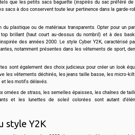
els que les petits sacs baguette (inspirés du sac préféré de 
es sacs à dos conservent toute leur pertinence dans la garde-r
on du plastique ou de matériaux transparents. Opter pour un pa
 top brillant (haut court au-dessus du nombril) et à des bask
inspirée des années 2000. Le style Cyber Y2K, caractérisé pa
santes, notamment présentes dans les vêtements de sport, de
tes sont également des choix judicieux pour créer un look équi
e les vêtements déchirés, les jeans taille basse, les micro-kilt
 et les motifs délavés.
 ornées de strass, les semelles épaisses, les chaînes de taill
lants et les lunettes de soleil colorées sont autant d’élé
u style Y2K