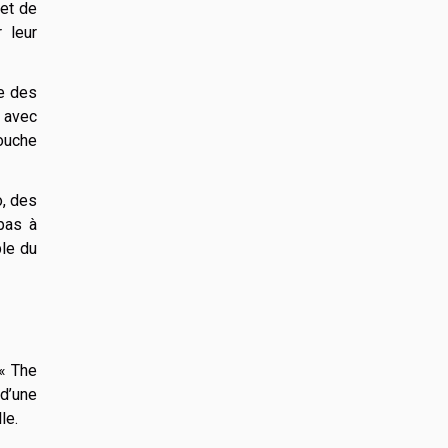
 et de
 leur
e des
z avec
ouche
o, des
pas à
ble du
 « The
 d’une
le.