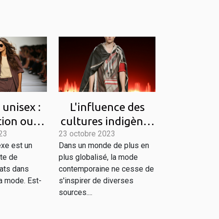
unisex :
L'influence des
tion ou
cultures indigènes
23
ance
23 octobre 2023
sur la mode
xe est un
Dans un monde de plus en
gère?
contemporaine
ite de
plus globalisé, la mode
ats dans
contemporaine ne cesse de
la mode. Est-
s'inspirer de diverses
sources....