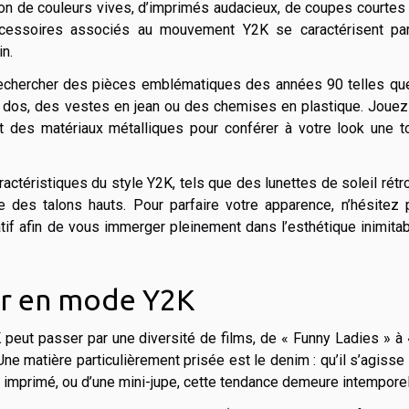
ation de couleurs vives, d’imprimés audacieux, de coupes courtes
ccessoires associés au mouvement Y2K se caractérisent par
n.
rechercher des pièces emblématiques des années 90 telles qu
 à dos, des vestes en jean ou des chemises en plastique. Joue
t des matériaux métalliques pour conférer à votre look une t
téristiques du style Y2K, tels que des lunettes de soleil rétr
 des talons hauts. Pour parfaire votre apparence, n’hésitez 
tif afin de vous immerger pleinement dans l’esthétique inimita
ler en mode Y2K
2K peut passer par une diversité de films, de « Funny Ladies » à
ne matière particulièrement prisée est le denim : qu’il s’agisse
u imprimé, ou d’une mini-jupe, cette tendance demeure intemporel