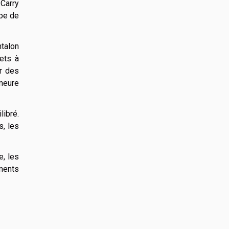
Carry
obe de
ntalon
ets à
r des
meure
libré.
s, les
e, les
ments